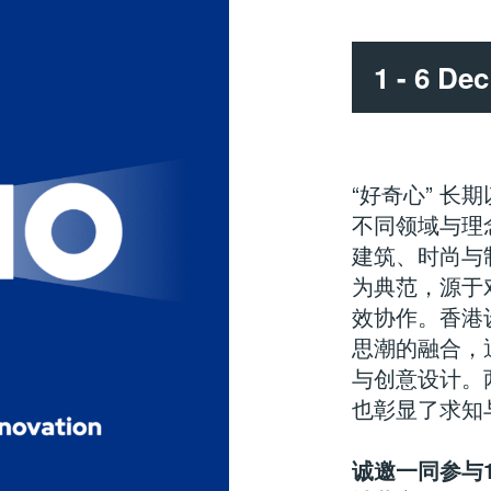
1 - 6 De
“好奇心”
长期
不同领域与理
建筑、时尚与
为典范，源于
效协作。香港
思潮的融合，
与创意设计。
也彰显了求知
诚邀一同参与