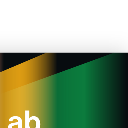
n Inspiration
bodw+
EN
繁
简
Login/Register